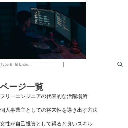
Looking
for
Something?
ページ一覧
フリーエンジニアの代表的な活躍場所
個人事業主としての将来性を導き出す方法
女性が自己投資として得ると良いスキル